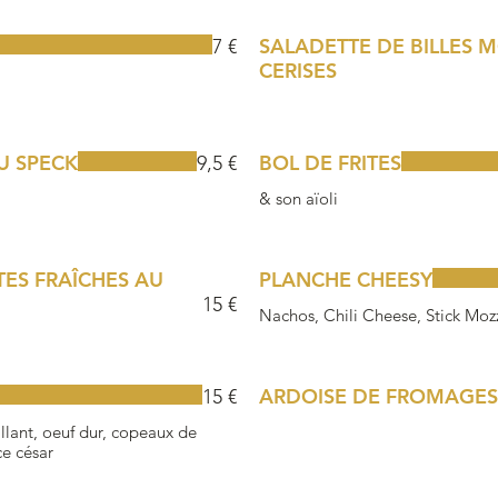
SALADETTE DE BILLES 
7 €
CERISES
U SPECK
BOL DE FRITES
9,5 €
& son aïoli
TES FRAÎCHES AU
PLANCHE CHEESY
15 €
Nachos, Chili Cheese, Stick Mozz
ARDOISE DE FROMAGES
15 €
illant, oeuf dur, copeaux de
e césar