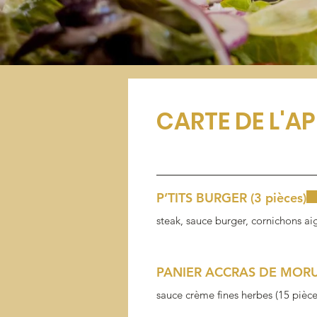
CARTE DE L'A
P’TITS BURGER (3 pièces)
steak, sauce burger, cornichons a
PANIER ACCRAS DE MOR
sauce crème fines herbes (15 pièce