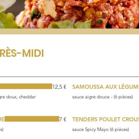
PRÈS-MIDI
SAMOUSSA AUX LÉGUM
12,5 €
igre doux, cheddar
sauce aigre douce - (6 pièces)
UE
TENDERS POULET CROUS
7 €
s)
sauce Spicy Mayo (6 pièces)