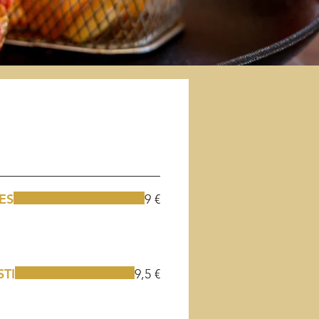
ES
9 €
TI
9,5 €